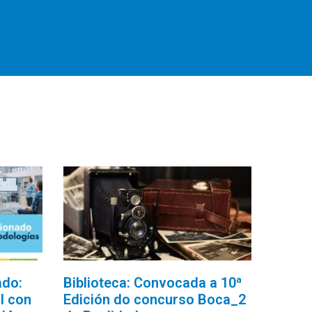
ado:
Biblioteca: Convocada a 10ª
l con
Edición do concurso Boca_2