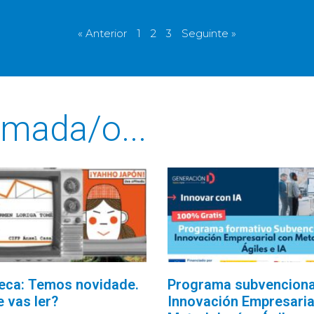
« Anterior
1
2
3
Seguinte »
mada/o...
teca: Temos novidade.
Programa subvencion
e vas ler?
Innovación Empresaria