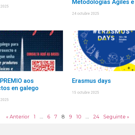
Metodologías Ágiles e
 2025
24 octubre 2025
PREMIO aos
Erasmus days
tos en galego
15 octubre 2025
 2025
« Anterior
1
…
6
7
8
9
10
…
24
Seguinte »