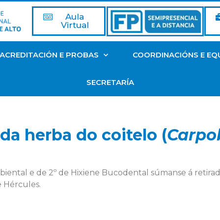
Aula
Virtual
ACREDITACIÓN E PROBAS
COORDINACIÓNS E EQ
SECRETARÍA
da herba do coitelo (
Carpo
ental e de 2º de Hixiene Bucodental súmanse á retirad
e Hércules.