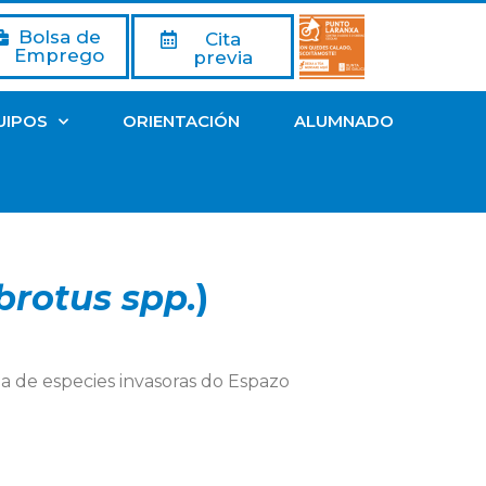
Bolsa de
Cita
Emprego
previa
UIPOS
ORIENTACIÓN
ALUMNADO
brotus spp.
)
a de especies invasoras do Espazo