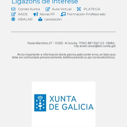
Ligazóns de interese
Correo Xunta
Aula Virtual
PLATEGA
XADE
Novas FP
Formación Profesorado
ABALAR
Lexislación
Paseo Marítimo, 47 - 15002 - A Coruña - TFNO: 881 960 122 - EMAIL:
cifp.anxel.casal@edu.xunta.gal
Aviso importante: a información desta páxina pode conter erros, en todo caso
debe ser contrastada presencialmente, telefónicamente ou por correo electrónico.