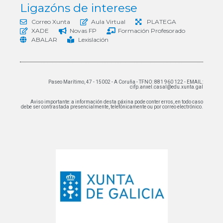
Ligazóns de interese
Correo Xunta
Aula Virtual
PLATEGA
XADE
Novas FP
Formación Profesorado
ABALAR
Lexislación
Paseo Marítimo, 47 - 15002 - A Coruña - TFNO: 881 960 122 - EMAIL:
cifp.anxel.casal@edu.xunta.gal
Aviso importante: a información desta páxina pode conter erros, en todo caso
debe ser contrastada presencialmente, telefónicamente ou por correo electrónico.