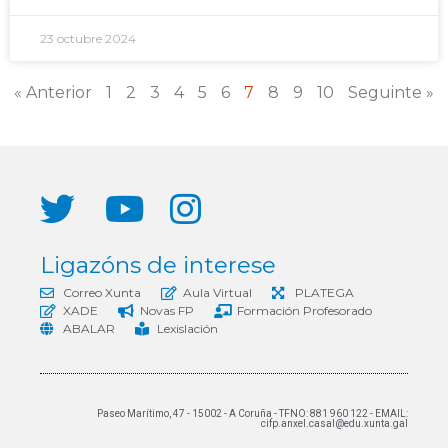
23 octubre 2024
« Anterior
1
2
3
4
5
6
7
8
9
10
Seguinte »
Ligazóns de interese
Correo Xunta
Aula Virtual
PLATEGA
XADE
Novas FP
Formación Profesorado
ABALAR
Lexislación
Paseo Marítimo, 47 - 15002 - A Coruña - TFNO: 881 960 122 - EMAIL:
cifp.anxel.casal@edu.xunta.gal