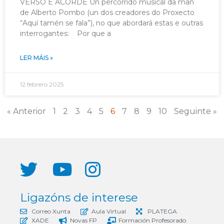
VERSO E ACORDE Un percorrido musical da man
de Alberto Pombo (un dos creadores do Proxecto
“Aquí tamén se fala”), no que abordará estas e outras
interrogantes: Por que a
LER MÁIS »
12 febrero 2025
« Anterior
1
2
3
4
5
6
7
8
9
10
Seguinte »
Ligazóns de interese
Correo Xunta
Aula Virtual
PLATEGA
XADE
Novas FP
Formación Profesorado