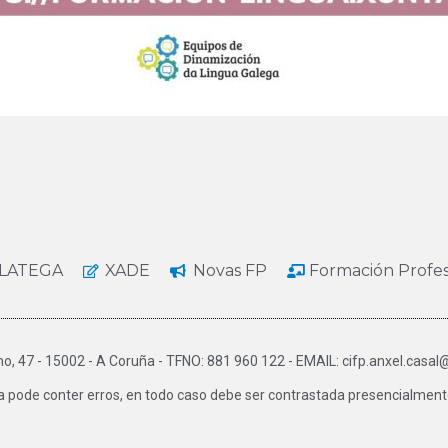
LATEGA
XADE
Novas FP
Formación Profe
o, 47 - 15002 - A Coruña - TFNO: 881 960 122 - EMAIL: cifp.anxel.casal
a pode conter erros, en todo caso debe ser contrastada presencialmente