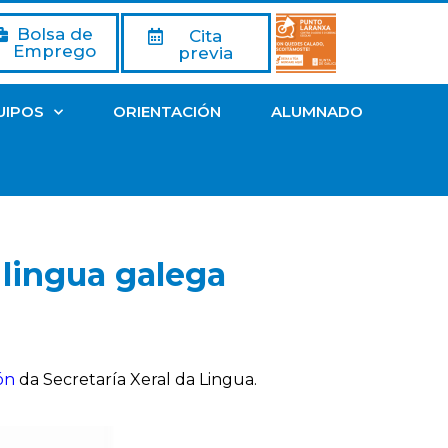
Bolsa de
Cita
Emprego
previa
UIPOS
ORIENTACIÓN
ALUMNADO
 lingua galega
ón
da Secretaría Xeral da Lingua.