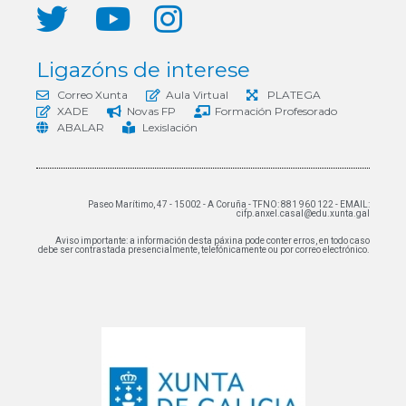
Ligazóns de interese
Correo Xunta
Aula Virtual
PLATEGA
XADE
Novas FP
Formación Profesorado
ABALAR
Lexislación
Paseo Marítimo, 47 - 15002 - A Coruña - TFNO: 881 960 122 - EMAIL:
cifp.anxel.casal@edu.xunta.gal
Aviso importante: a información desta páxina pode conter erros, en todo caso
debe ser contrastada presencialmente, telefónicamente ou por correo electrónico.