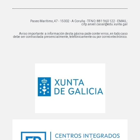
Paseo Marítimo, 47 - 15002 - A Coruña - TFNO: 881 960 122 - EMAIL:
cifp.anxel.casal@edu.xunta.gal
Aviso importante: a información desta páxina pode conter erros, en todo caso
debe ser contrastada presencialmente, telefónicamente ou por correo electrónico.