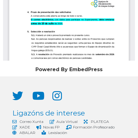
Powered By EmbedPress
Ligazóns de interese
Correo Xunta
Aula Virtual
PLATEGA
XADE
Novas FP
Formación Profesorado
ABALAR
Lexislación