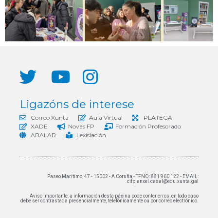
Ligazóns de interese
Correo Xunta
Aula Virtual
PLATEGA
XADE
Novas FP
Formación Profesorado
ABALAR
Lexislación
Paseo Marítimo, 47 - 15002 - A Coruña - TFNO: 881 960 122 - EMAIL:
cifp.anxel.casal@edu.xunta.gal
Aviso importante: a información desta páxina pode conter erros, en todo caso
debe ser contrastada presencialmente, telefónicamente ou por correo electrónico.