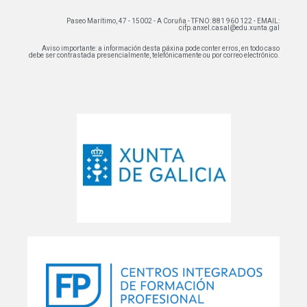
Paseo Marítimo, 47 - 15002 - A Coruña - TFNO: 881 960 122 - EMAIL:
cifp.anxel.casal@edu.xunta.gal
Aviso importante: a información desta páxina pode conter erros, en todo caso
debe ser contrastada presencialmente, telefónicamente ou por correo electrónico.