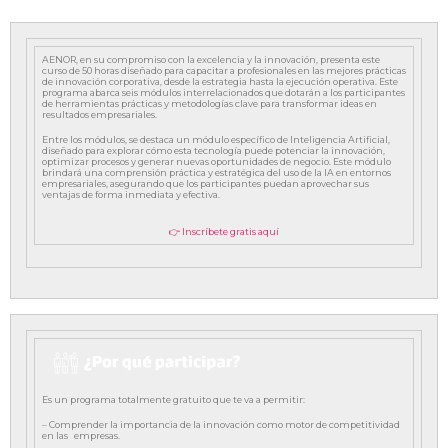
AENOR, en su compromiso con la excelencia y la innovación, presenta este
curso de 50 horas diseñado para capacitar a profesionales en las mejores prácticas
de innovación corporativa, desde la estrategia hasta la ejecución operativa. Este
programa abarca seis módulos interrelacionados que dotarán a los participantes
de herramientas prácticas y metodologías clave para transformar ideas en
resultados empresariales.
Entre los módulos, se destaca un módulo específico de Inteligencia Artificial,
diseñado para explorar cómo esta tecnología puede potenciar la innovación,
optimizar procesos y generar nuevas oportunidades de negocio. Este módulo
brindará una comprensión práctica y estratégica del uso de la IA en entornos
empresariales, asegurando que los participantes puedan aprovechar sus
ventajas de forma inmediata y efectiva.
👉 Inscríbete gratis aquí
Es un programa totalmente gratuito que te va a permitir:
– Comprender la importancia de la innovación como motor de competitividad
en las empresas.