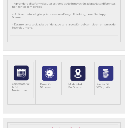
– Aprender a diseñar y ejecutar estrategias de innovación adaptadas a diferentes
horizontes temporales.
– Aplicar metodologías prácticas como Design Thinking, Lean Startup y
Scrum.
– Desarrollar capacidades de liderazgo para la gestión del cambio en entornos de
incertidumbre.
‌Convocatoria:
‌Duración:
Modalidad:
Precio: 0€
17 de
50 horas
En Directo
100% gratis
Noviembre