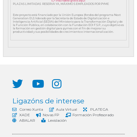
👉 Inscríbete gratis aquí
PLAZAS LIMITADAS RESERVA YA, MÁXIMO 5 EMPLEADOS POR PYME
Este proyecto está financiado por la Unión Europea (fondos del programa Next
Generation EU) liderado por la Secretaría de Estado de Digitalización e
Inteligencia Artificial (SEDIA) del Ministerio para la Transformación Digital y de
la Función Pública, en colaboración con la Fundación EOI F.S.P., cuyo objetivo es
la formación en gestión digital para pymes con el fin de mejorar su
productividad y sus posibilidades de crecimiento e internacionalización.
Ligazóns de interese
Correo Xunta
Aula Virtual
PLATEGA
XADE
Novas FP
Formación Profesorado
ABALAR
Lexislación