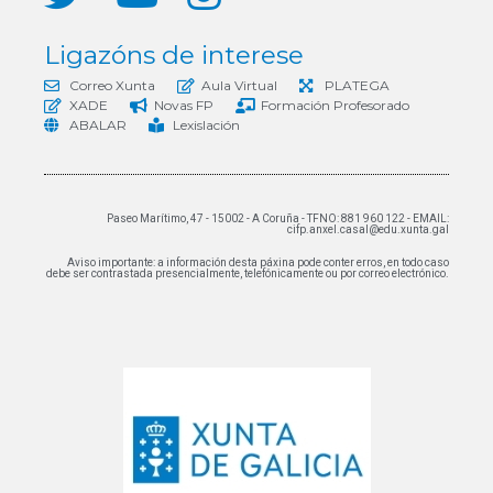
Ligazóns de interese
Correo Xunta
Aula Virtual
PLATEGA
XADE
Novas FP
Formación Profesorado
ABALAR
Lexislación
Paseo Marítimo, 47 - 15002 - A Coruña - TFNO: 881 960 122 - EMAIL:
cifp.anxel.casal@edu.xunta.gal
Aviso importante: a información desta páxina pode conter erros, en todo caso
debe ser contrastada presencialmente, telefónicamente ou por correo electrónico.