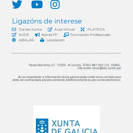
Ligazóns de interese
Correo Xunta
Aula Virtual
PLATEGA
XADE
Novas FP
Formación Profesorado
ABALAR
Lexislación
Paseo Marítimo, 47 - 15002 - A Coruña - TFNO: 881 960 122 - EMAIL:
cifp.anxel.casal@edu.xunta.gal
Aviso importante: a información desta páxina pode conter erros, en todo caso
debe ser contrastada presencialmente, telefónicamente ou por correo electrónico.