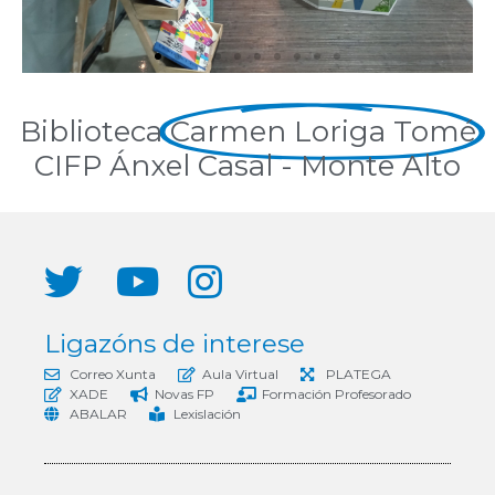
Biblioteca
Carmen Loriga Tomé
CIFP Ánxel Casal - Monte Alto
Ligazóns de interese
Correo Xunta
Aula Virtual
PLATEGA
XADE
Novas FP
Formación Profesorado
ABALAR
Lexislación