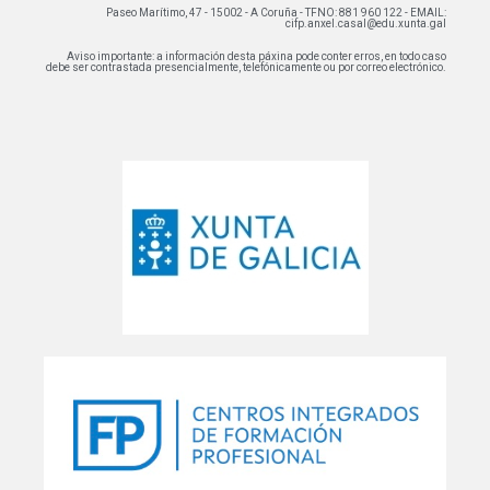
Paseo Marítimo, 47 - 15002 - A Coruña - TFNO: 881 960 122 - EMAIL:
cifp.anxel.casal@edu.xunta.gal
Aviso importante: a información desta páxina pode conter erros, en todo caso
debe ser contrastada presencialmente, telefónicamente ou por correo electrónico.