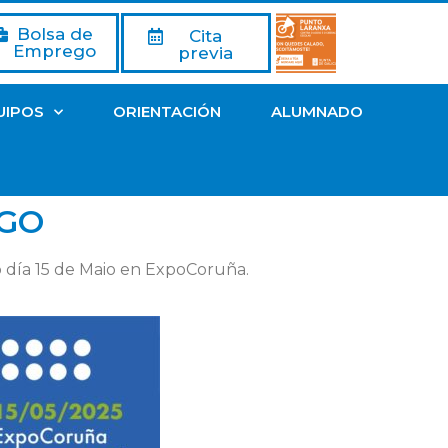
Bolsa de
Cita
Emprego
previa
UIPOS
ORIENTACIÓN
ALUMNADO
EGO
o día 15 de Maio en ExpoCoruña.