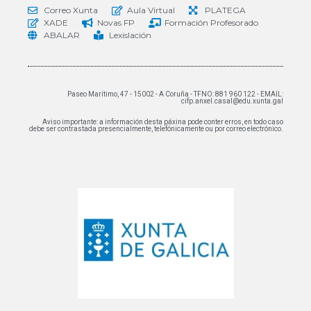
Correo Xunta
Aula Virtual
PLATEGA
XADE
Novas FP
Formación Profesorado
ABALAR
Lexislación
Paseo Marítimo, 47 - 15002 - A Coruña - TFNO: 881 960 122 - EMAIL:
cifp.anxel.casal@edu.xunta.gal
Aviso importante: a información desta páxina pode conter erros, en todo caso
debe ser contrastada presencialmente, telefónicamente ou por correo electrónico.