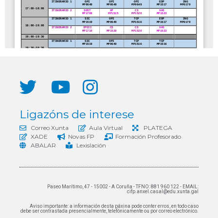
Ligazóns de interese
Correo Xunta
Aula Virtual
PLATEGA
XADE
Novas FP
Formación Profesorado
ABALAR
Lexislación
Paseo Marítimo, 47 - 15002 - A Coruña - TFNO: 881 960 122 - EMAIL:
cifp.anxel.casal@edu.xunta.gal
Aviso importante: a información desta páxina pode conter erros, en todo caso
debe ser contrastada presencialmente, telefónicamente ou por correo electrónico.