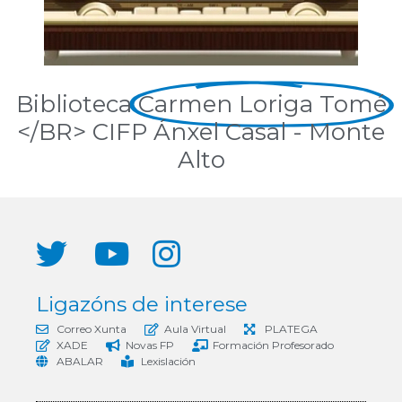
Biblioteca
Carmen Loriga Tomé
</BR> CIFP Ánxel Casal - Monte
Alto
Ligazóns de interese
Correo Xunta
Aula Virtual
PLATEGA
XADE
Novas FP
Formación Profesorado
ABALAR
Lexislación