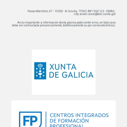
Paseo Marítimo, 47 - 15002 - A Coruña - TFNO: 881 960 122 - EMAIL:
cifp.anxel.casal@edu.xunta.gal
Aviso importante: a información desta páxina pode conter erros, en todo caso
debe ser contrastada presencialmente, telefónicamente ou por correo electrónico.