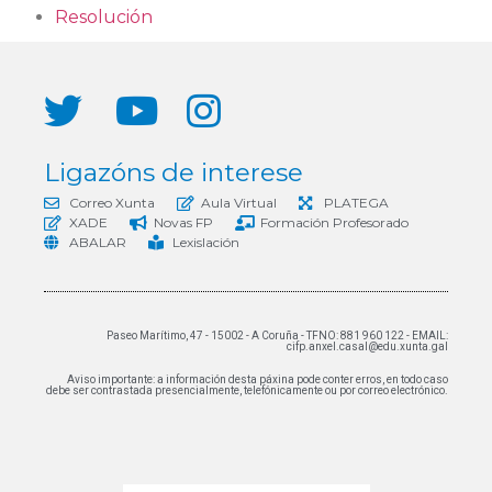
Resolución
Ligazóns de interese
Correo Xunta
Aula Virtual
PLATEGA
XADE
Novas FP
Formación Profesorado
ABALAR
Lexislación
Paseo Marítimo, 47 - 15002 - A Coruña - TFNO: 881 960 122 - EMAIL:
cifp.anxel.casal@edu.xunta.gal
Aviso importante: a información desta páxina pode conter erros, en todo caso
debe ser contrastada presencialmente, telefónicamente ou por correo electrónico.