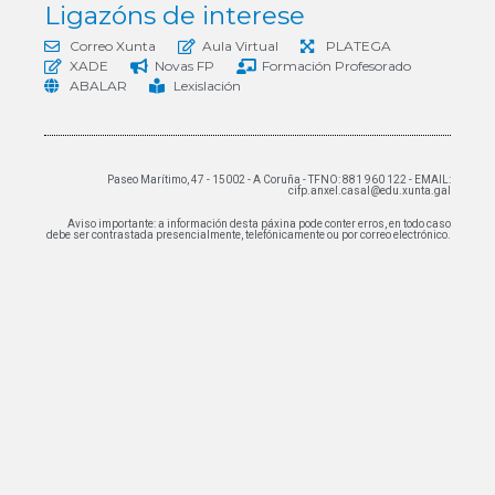
Ligazóns de interese
Correo Xunta
Aula Virtual
PLATEGA
XADE
Novas FP
Formación Profesorado
ABALAR
Lexislación
Paseo Marítimo, 47 - 15002 - A Coruña - TFNO: 881 960 122 - EMAIL:
cifp.anxel.casal@edu.xunta.gal
Aviso importante: a información desta páxina pode conter erros, en todo caso
debe ser contrastada presencialmente, telefónicamente ou por correo electrónico.